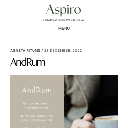
Hoppa
Hoppa
till
till
huvudinnehåll
sidfot
MENU
AGNETA RITUMS
/
23 DECEMBER, 2022
AndRum