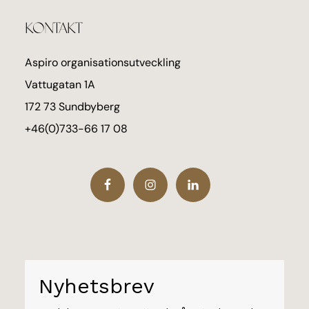
Footer
KONTAKT
Aspiro organisationsutveckling
Vattugatan 1A
172 73 Sundbyberg
+46(0)733-66 17 08
Nyhetsbrev