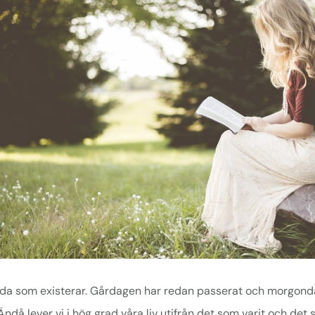
nda som existerar. Gårdagen har redan passerat och morgond
Ändå lever vi i hög grad våra liv utifrån det som varit och det