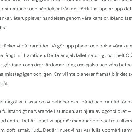
er situationer och händelser från det förflutna, spelar upp d
 tankar, återupplever händelsen genom våra känslor. Ibland fastn
tna.
tänker vi på framtiden. Vi gör upp planer och bokar våra kale
 långt in i framtiden. Detta är självfallet naturligt och helt OK
er gårdagen och drar lärdomar kring oss själva och våra betee
misstag igen och igen. Om vi inte planerar framåt blir det s
mål.
et något vi missar om vi befinner oss i dåtid och framtid för m
a fullständigt närvarande i stunden, att njuta av ögonblicket –
d andra. Det är i nuet vi uppmärksammar det vackra i tillvaro
orm, doft, smak, ljud… Det är i nuet vi har vår fulla uppmärksam