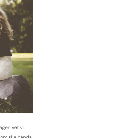
agen vet vi
 som ska hända.