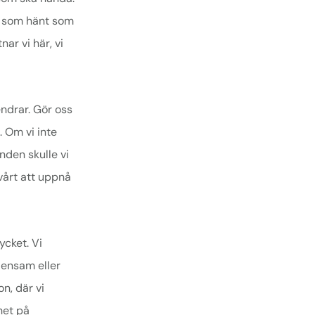
et som hänt som
ar vi här, vi
ndrar. Gör oss
. Om vi inte
nden skulle vi
vårt att uppnå
ycket. Vi
 ensam eller
n, där vi
het på