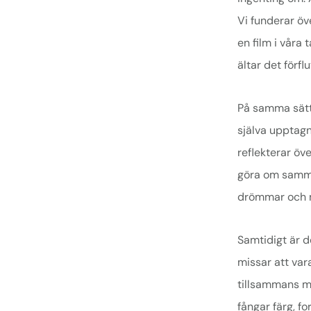
Vi funderar öv
en film i våra
ältar det förflu
På samma sätt 
själva upptagna
reflekterar öv
göra om samma 
drömmar och 
Samtidigt är d
missar att var
tillsammans me
fångar färg, f