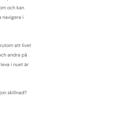
 om och kan
a navigera i
rutom att livet
 och andra på
leva i nuet är
gon skillnad?