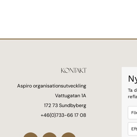
Footer
KONTAKT
N
Aspiro organisationsutveckling
Ta d
Vattugatan 1A
refl
172 73 Sundbyberg
+46(0)733-66 17 08