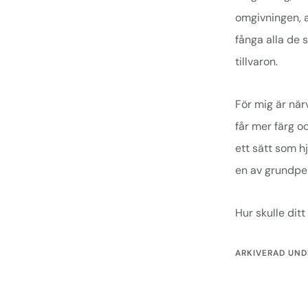
omgivningen, a
fånga alla de s
tillvaron.
För mig är när
får mer färg o
ett sätt som h
en av grundpel
Hur skulle dit
ARKIVERAD UND