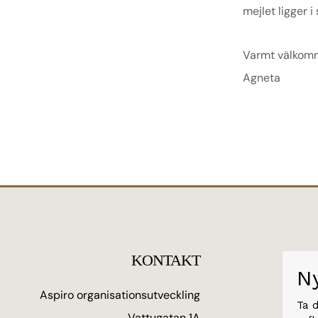
mejlet ligger 
Varmt välkom
Agneta
Footer
KONTAKT
N
Aspiro organisationsutveckling
Ta 
Vattugatan 1A