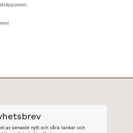
i skräpposten.
men!
yhetsbrev
del av senaste nytt och våra tankar och