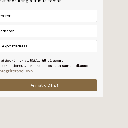
ektioner kring aktuella teman.
Jag godkänner att läggas till på aspiro
organisationsutvecklings e-postlista samt godkänner
integritetspolicyn
Anmäl dig här!