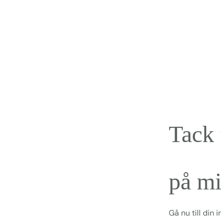
Hoppa
Hoppa
till
till
huvudinnehåll
sidfot
Tack 
på mi
Gå nu till din 